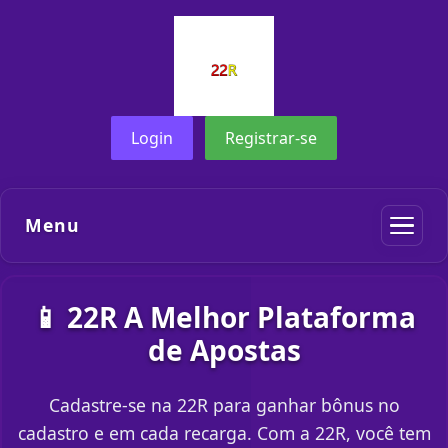
Login
Registrar-se
Menu
📱 22R A Melhor Plataforma
de Apostas
Cadastre-se na 22R para ganhar bônus no
cadastro e em cada recarga. Com a 22R, você tem