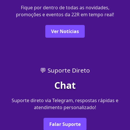
Fique por dentro de todas as novidades,
promoções e eventos da 22R em tempo real!
Ver Notícias
💬 Suporte Direto
Chat
Suporte direto via Telegram, respostas rápidas e
atendimento personalizado!
Falar Suporte