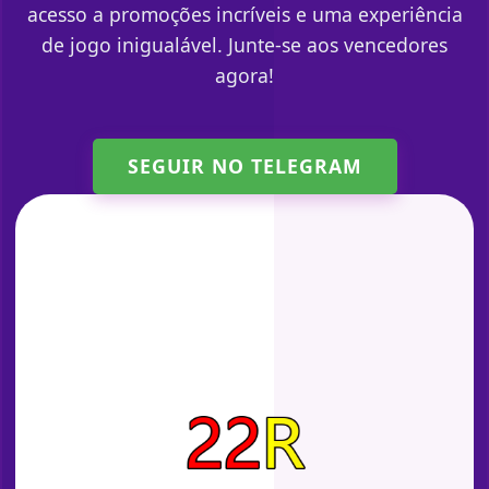
acesso a promoções incríveis e uma experiência
de jogo inigualável. Junte-se aos vencedores
agora!
SEGUIR NO TELEGRAM