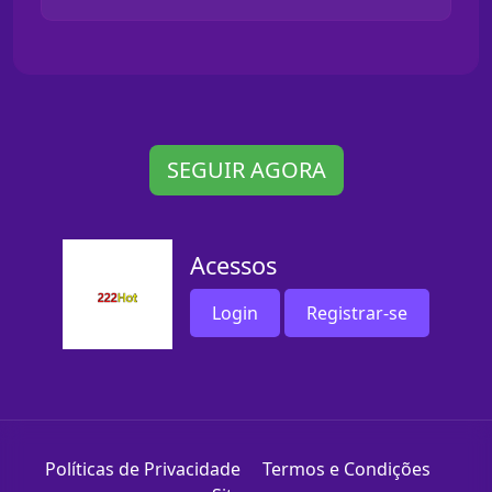
SEGUIR AGORA
Acessos
Login
Registrar-se
Políticas de Privacidade
Termos e Condições