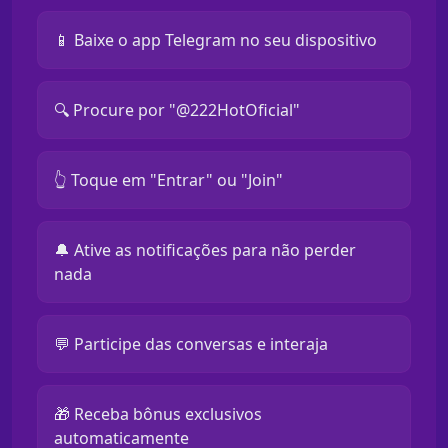
📱 Baixe o app Telegram no seu dispositivo
🔍 Procure por "@222HotOficial"
👆 Toque em "Entrar" ou "Join"
🔔 Ative as notificações para não perder
nada
💬 Participe das conversas e interaja
🎁 Receba bônus exclusivos
automaticamente