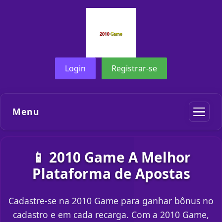
Login
Registrar-se
Menu
📱 2010 Game A Melhor
Plataforma de Apostas
Cadastre-se na 2010 Game para ganhar bônus no
cadastro e em cada recarga. Com a 2010 Game,