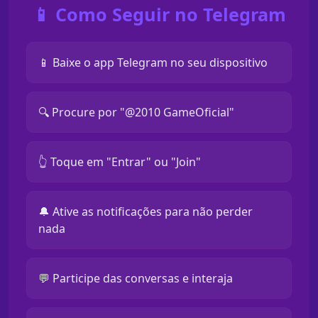
📱 Como Seguir no Telegram
📱 Baixe o app Telegram no seu dispositivo
🔍 Procure por "@2010 GameOficial"
👆 Toque em "Entrar" ou "Join"
🔔 Ative as notificações para não perder
nada
💬 Participe das conversas e interaja