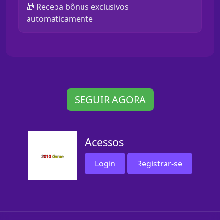
🎁 Receba bônus exclusivos
automaticamente
SEGUIR AGORA
Acessos
Login
Registrar-se