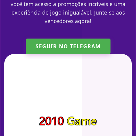
você tem acesso a promoções incríveis e uma
experiência de jogo inigualável. Junte-se aos
vencedores agora!
SEGUIR NO TELEGRAM