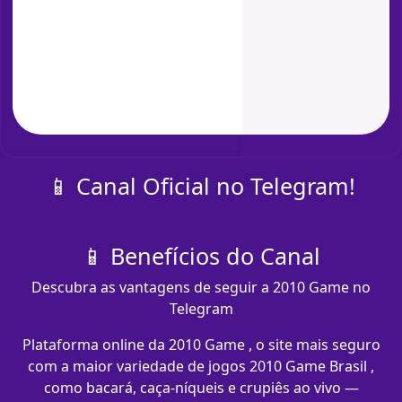
📱 Canal Oficial no Telegram!
📱 Benefícios do Canal
Descubra as vantagens de seguir a 2010 Game no
Telegram
Plataforma online da 2010 Game , o site mais seguro
com a maior variedade de jogos 2010 Game Brasil ,
como bacará, caça-níqueis e crupiês ao vivo —