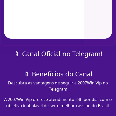
📱 Canal Oficial no Telegram!
📱 Benefícios do Canal
Descubra as vantagens de seguir a 2007Win Vip no
Telegram
A 2007Win Vip oferece atendimento 24h por dia, com o
objetivo inabalável de ser o melhor cassino do Brasil.