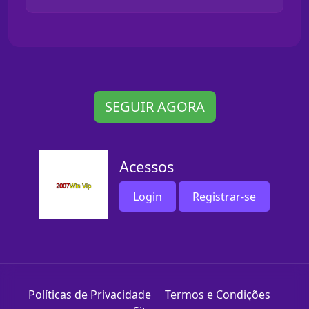
SEGUIR AGORA
Acessos
Login
Registrar-se
Políticas de Privacidade
Termos e Condições