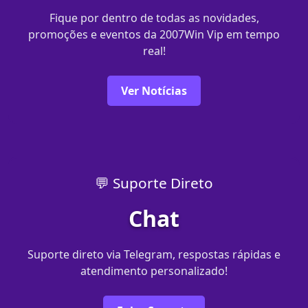
Fique por dentro de todas as novidades,
promoções e eventos da 2007Win Vip em tempo
real!
Ver Notícias
💬 Suporte Direto
Chat
Suporte direto via Telegram, respostas rápidas e
atendimento personalizado!