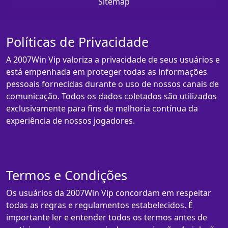
Sitemap
Políticas de Privacidade
A 2007Win Vip valoriza a privacidade de seus usuários e
está empenhada em proteger todas as informações
pessoais fornecidas durante o uso de nossos canais de
comunicação. Todos os dados coletados são utilizados
exclusivamente para fins de melhoria contínua da
experiência de nossos jogadores.
Termos e Condições
Os usuários da 2007Win Vip concordam em respeitar
todas as regras e regulamentos estabelecidos. É
importante ler e entender todos os termos antes de