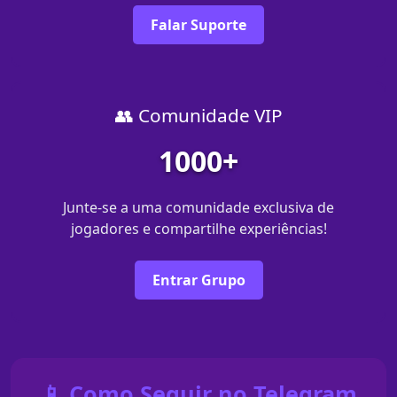
Falar Suporte
👥 Comunidade VIP
1000+
Junte-se a uma comunidade exclusiva de
jogadores e compartilhe experiências!
Entrar Grupo
📱 Como Seguir no Telegram