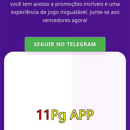
você tem acesso a promoções incríveis e uma
experiência de jogo inigualável. Junte-se aos
vencedores agora!
SEGUIR NO TELEGRAM