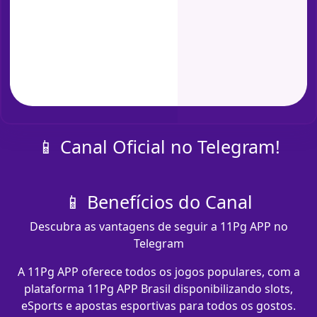
📱 Canal Oficial no Telegram!
📱 Benefícios do Canal
Descubra as vantagens de seguir a 11Pg APP no
Telegram
A 11Pg APP oferece todos os jogos populares, com a
plataforma 11Pg APP Brasil disponibilizando slots,
eSports e apostas esportivas para todos os gostos.