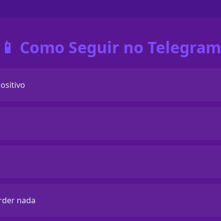
📱 Como Seguir no Telegram
ositivo
erder nada