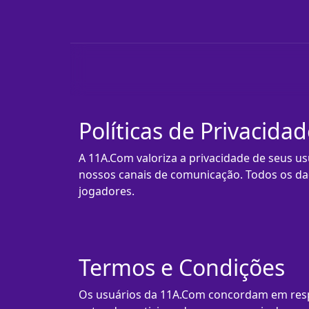
Políticas de Privacida
A 11A.Com valoriza a privacidade de seus u
nossos canais de comunicação. Todos os dad
jogadores.
Termos e Condições
Os usuários da 11A.Com concordam em respe