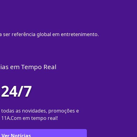
a ser referência global em entretenimento.
cias em Tempo Real
24/7
e todas as novidades, promoções e
 11A.Com em tempo real!
Ver Notícias