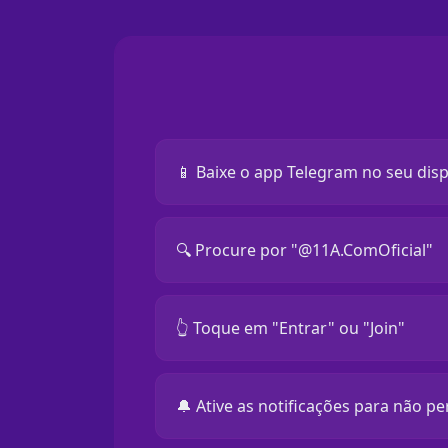
📱 Baixe o app Telegram no seu disp
🔍 Procure por "@11A.ComOficial"
👆 Toque em "Entrar" ou "Join"
🔔 Ative as notificações para não p