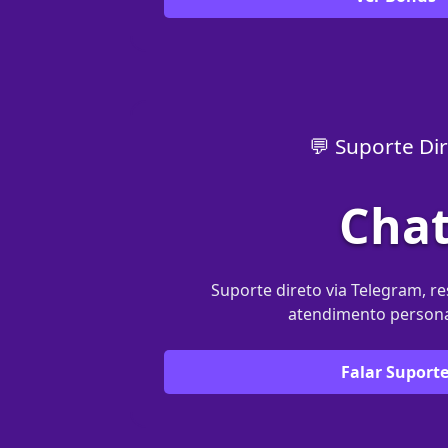
💬 Suporte Di
Cha
Suporte direto via Telegram, r
atendimento persona
Falar Suport