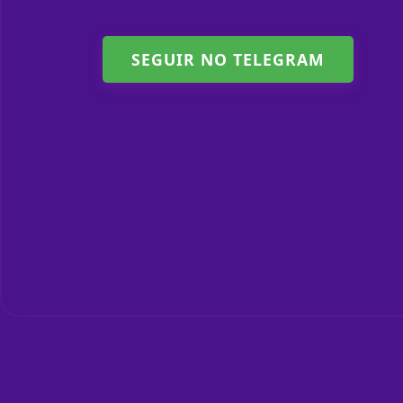
SEGUIR NO TELEGRAM