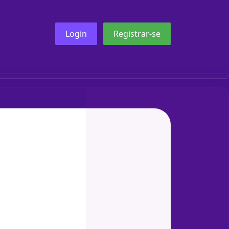
Login
Registrar-se