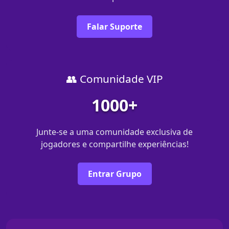
Falar Suporte
👥 Comunidade VIP
1000+
Junte-se a uma comunidade exclusiva de
jogadores e compartilhe experiências!
Entrar Grupo