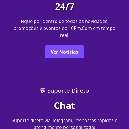
24/7
Fique por dentro de todas as novidades,
promoções e eventos da 10Pm.Com em tempo
real!
Ver Notícias
💬 Suporte Direto
Chat
Suporte direto via Telegram, respostas rápidas e
atendimento personalizado!