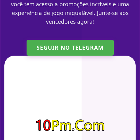
você tem acesso a promoções incríveis e uma
experiência de jogo inigualável. Junte-se aos
vencedores agora!
SEGUIR NO TELEGRAM