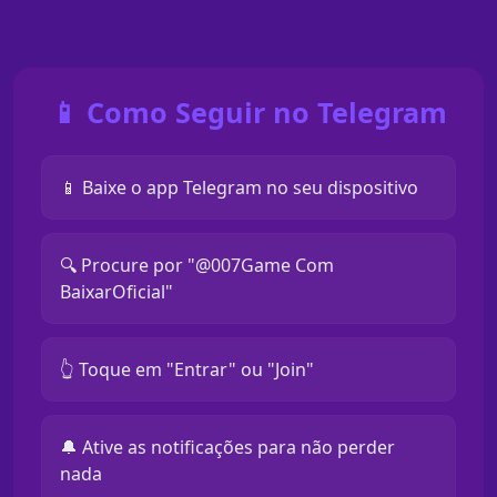
📱 Como Seguir no Telegram
📱 Baixe o app Telegram no seu dispositivo
🔍 Procure por "@007Game Com
BaixarOficial"
👆 Toque em "Entrar" ou "Join"
🔔 Ative as notificações para não perder
nada