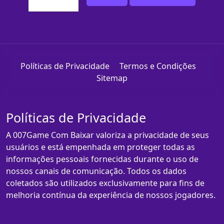
Políticas de Privacidade
Termos e Condições
Sitemap
Políticas de Privacidade
A 007Game Com Baixar valoriza a privacidade de seus
usuários e está empenhada em proteger todas as
informações pessoais fornecidas durante o uso de
nossos canais de comunicação. Todos os dados
coletados são utilizados exclusivamente para fins de
melhoria contínua da experiência de nossos jogadores.